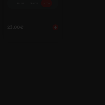
JUNIOR
SENIOR
MEGA
Ajouter
Personn
23.00
€