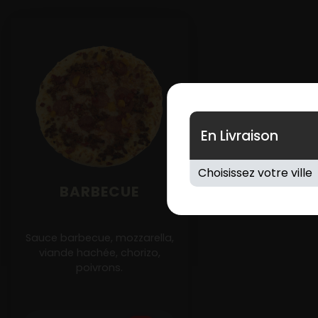
En Livraison
BARBECUE
Sauce barbecue, mozzarella,
viande hachée, chorizo,
poivrons.