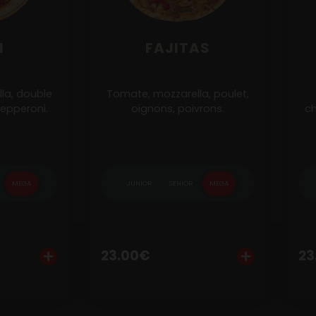
I
FAJITAS
la, double
Tomate, mozzarella, poulet,
epperoni.
oignons, poivrons.
ch
MEGA
JUNIOR
SENIOR
MEGA
aliser
Ajouter
Personnaliser
Aj
23.00
€
23