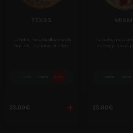
Mobile
Programme De Fidélité
TEXAS
MIAM
Avis
Tomate, mozzarella, viande
Tomate, mozzarel
Mon Compte
hachée, oignons, chorizo.
fromage, oeuf, p
Notre Restaurant
Zones de Livraison
JUNIOR
SENIOR
MEGA
JUNIOR
SENIOR
Ajouter
Personn
23.00
€
23.00
€