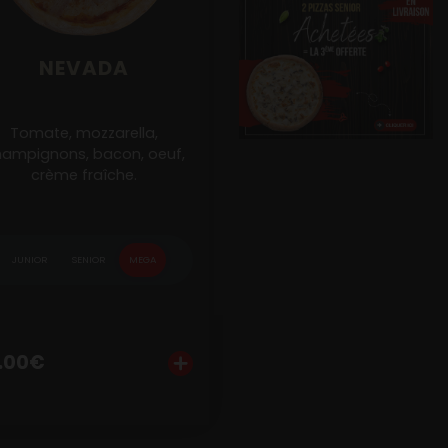
NEVADA
Tomate, mozzarella,
ampignons, bacon, oeuf,
crème fraîche.
JUNIOR
SENIOR
MEGA
outer
Personnaliser
Ajouter
Personnaliser
.00
€