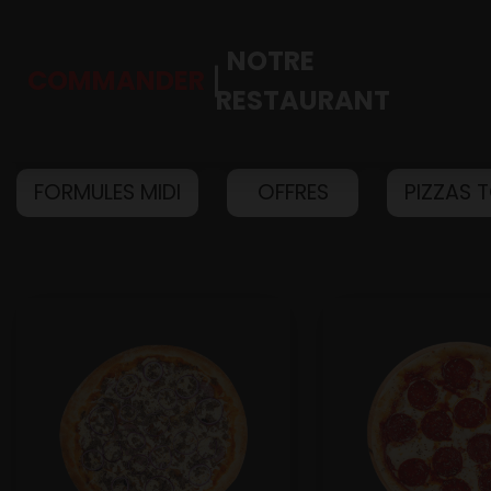
NOTRE
COMMANDER
RESTAURANT
FORMULES MIDI
OFFRES
PIZZAS 
Accueil
Allergènes
Charte Qualité
C.G.V
Contact
Mentions Légales